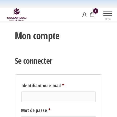
Aller
Taugourdeau.pro
au
0
contenu
Menu
Mon compte
Se connecter
Obligatoire
Identifiant ou e-mail
*
Obligatoire
Mot de passe
*